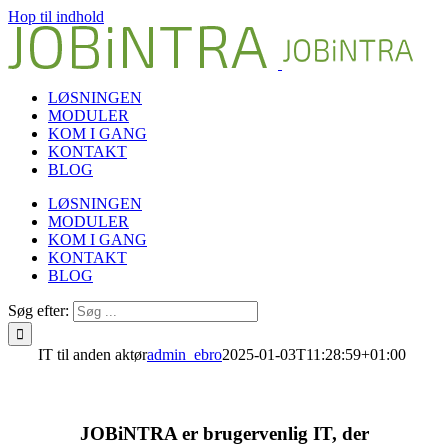
Hop til indhold
LØSNINGEN
MODULER
KOM I GANG
KONTAKT
BLOG
LØSNINGEN
MODULER
KOM I GANG
KONTAKT
BLOG
Søg efter:
IT til anden aktør
admin_ebro
2025-01-03T11:28:59+01:00
JOBiNTRA er brugervenlig IT, der